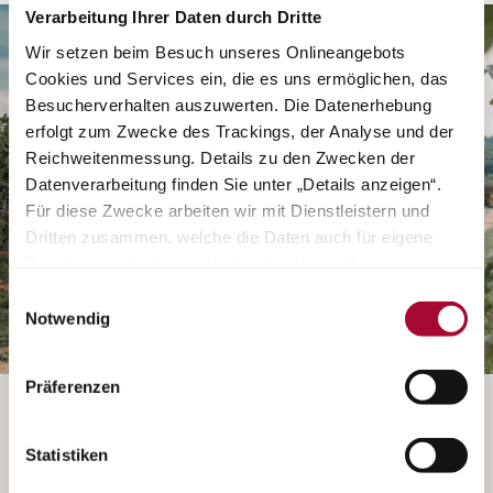
Verarbeitung Ihrer Daten durch Dritte
Wir setzen beim Besuch unseres Onlineangebots
Cookies und Services ein, die es uns ermöglichen, das
Besucherverhalten auszuwerten. Die Datenerhebung
erfolgt zum Zwecke des Trackings, der Analyse und der
Reichweitenmessung. Details zu den Zwecken der
Datenverarbeitung finden Sie unter „Details anzeigen“.
Für diese Zwecke arbeiten wir mit Dienstleistern und
Dritten zusammen, welche die Daten auch für eigene
Zwecke verarbeiten und ggf. mit anderen Daten
zusammenführen. Durch Anklicken der Schaltfläche
Einwilligungsauswahl
„Cookies und Services zulassen“ oder durch Auswählen
Notwendig
einzelner Cookies und Services in der Detailansicht
geben Sie Ihre Einwilligung zur Verarbeitung Ihrer Daten
Präferenzen
zu den jeweiligen Zwecken. Sie ist freiwillig, für die
CONFIGURATEUR INDISPONIBLE
Nutzung des Onlineangebots nicht erforderlich und
widerruflich für die Zukunft durch Anklicken der
Statistiken
Schaltfläche „Cookie und Service Einstellungen“.
Weitere
Le configurateur n’est malheureusement plus