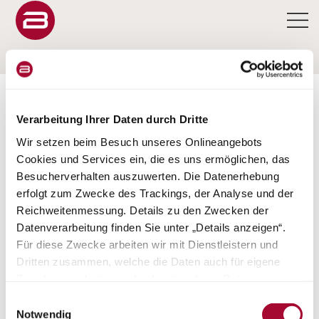
KONFIGURATOR
Verarbeitung Ihrer Daten durch Dritte
Wir setzen beim Besuch unseres Onlineangebots
Cookies und Services ein, die es uns ermöglichen, das
Besucherverhalten auszuwerten. Die Datenerhebung
CONFIGURATEUR LYSE
erfolgt zum Zwecke des Trackings, der Analyse und der
Reichweitenmessung. Details zu den Zwecken der
O I
Datenverarbeitung finden Sie unter „Details anzeigen“.
Für diese Zwecke arbeiten wir mit Dienstleistern und
Dritten zusammen, welche die Daten auch für eigene
Zwecke verarbeiten und ggf. mit anderen Daten
zusammenführen. Durch Anklicken der Schaltfläche
Einwilligungsauswahl
„Cookies und Services zulassen“ oder durch Auswählen
Notwendig